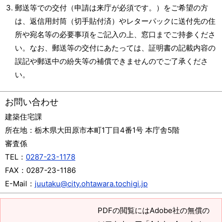
郵送等での交付（申請は来庁が必須です。）をご希望の方
は、返信用封筒（切手貼付済）やレターパックに送付先の住
所や宛名等の必要事項をご記入の上、窓口までご持参くださ
い。なお、郵送等の交付にあたっては、証明書の記載内容の
誤記や郵送中の紛失等の補償できませんのでご了承くださ
い。
お問い合わせ
建築住宅課
所在地：
栃木県大田原市本町1丁目4番1号 本庁舎5階
審査係
TEL：
0287-23-1178
FAX：
0287-23-1186
E-Mail：
juutaku@city.ohtawara.tochigi.jp
PDFの閲覧にはAdobe社の無償の