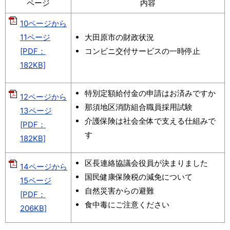
ページ
内容
10ページから
11ページ
大田原市の財政状況
[PDF：
コンビニ交付サービスの一時停止
182KB]
特別定額給付金の申請はお済みですか
12ページから
那須地区消防組合職員採用試験
13ページ
介護保険は社会全体で支える仕組みで
[PDF：
す
182KB]
区長連絡協議会役員が決まりました
14ページから
国民健康保険税の減免について
15ページ
自然災害からの避難
[PDF：
食中毒にご注意ください
206KB]