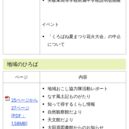
矢板東高等学校附属中学校説明会開催
イベント
「くろばね夏まつり花火大会」の中止
について
地域のひろば
ページ
内容
地域おこし協力隊活動レポート
なす風土記ものがたり
25ページから
知って得するくらし情報
27ページ
自然観察館だより
[PDF：
天文館だより
1.58MB]
大田原図書館からのお知らせ