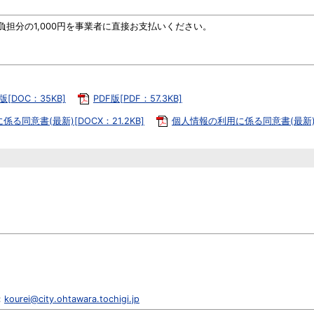
負担分の1,000円を事業者に直接お支払いください。
d版[DOC：35KB]
PDF版[PDF：57.3KB]
る同意書(最新)[DOCX：21.2KB]
個人情報の利用に係る同意書(最新)[P
：
kourei@city.ohtawara.tochigi.jp