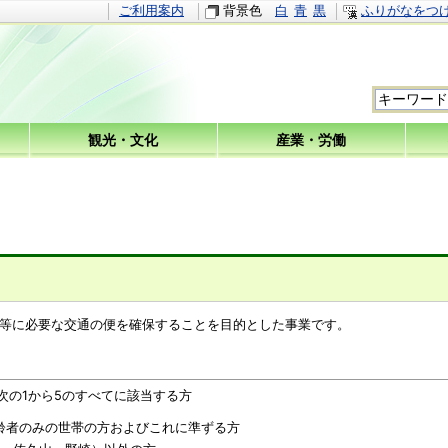
ご利用案内
背景色
白
青
黒
ふりがなをつ
観光・文化
産業・労働
等に必要な交通の便を確保することを目的とした事業です。
の1から5のすべてに該当する方
高齢者のみの世帯の方およびこれに準ずる方