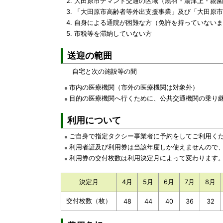
大田原市デマンド交通の区域（黒羽・湯津上・親園
「大田原市高齢者等外出支援事業」及び「大田原
自身による通院が困難な方（免許を持っていないま
市税等を滞納していない方
送迎の範囲
自宅と次の施設等の間
市内の医療機関（市外の医療機関は対象外）
目的の医療機関へ行くために、公共交通機関の乗り
利用について
ご自身で指定タクシー事業者に予約をしてご利用く
利用者証及び利用券は当該年度しか使えませんので
利用券の交付枚数は利用決定月によって変わります
決定月
4月
5月
6月
7月
8月
交付枚数（枚）
48
44
40
36
32