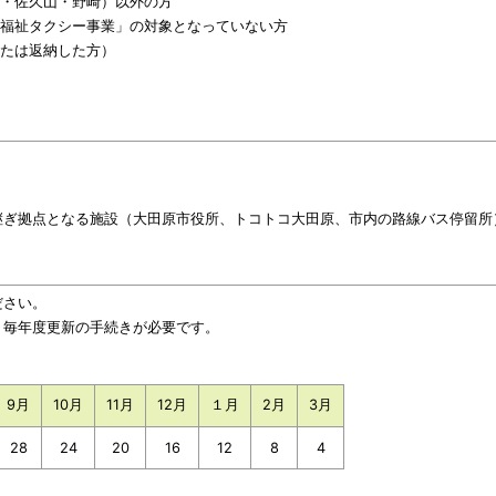
・佐久山・野崎）以外の方
市福祉タクシー事業」の対象となっていない方
たは返納した方）
継ぎ拠点となる施設（大田原市役所、トコトコ大田原、市内の路線バス停留所
ださい。
、毎年度更新の手続きが必要です。
。
9月
10月
11月
12月
１月
2月
3月
28
24
20
16
12
8
4