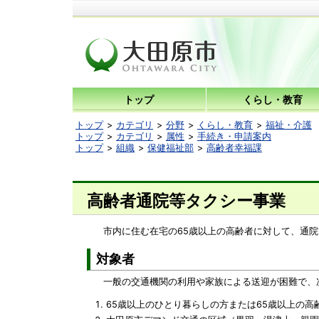
トップ
くらし・教育
トップ
カテゴリ
分野
くらし・教育
福祉・介護
トップ
カテゴリ
属性
手続き・申請案内
トップ
組織
保健福祉部
高齢者幸福課
高齢者通院等タクシー事業
市内に住む在宅の65歳以上の高齢者に対して、通院
対象者
一般の交通機関の利用や家族による送迎が困難で、次
65歳以上のひとり暮らしの方または65歳以上の