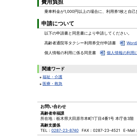
費用負担
乗車料金が1,000円以上の場合に、利用券1枚と自己
申請について
以下の申請書と同意書により申請してください。
高齢者通院等タクシー利用券交付申請書
Wor
個人情報の利用に係る同意書
個人情報の利用に係
関連ワード
福祉・介護
医療・救急
お問い合わせ
高齢者幸福課
所在地：
栃木県大田原市本町1丁目4番1号 本庁舎3階
高齢支援係
TEL：
0287-23-8740
FAX：
0287-23-4521
E-Mail