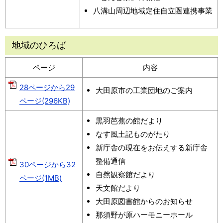
八溝山周辺地域定住自立圏連携事業
地域のひろば
ページ
内容
28ページから29
大田原市の工業団地のご案内
ページ(296KB)
黒羽芭蕉の館だより
なす風土記ものがたり
新庁舎の現在をお伝えする新庁舎
整備通信
30ページから32
自然観察館だより
ページ(1MB)
天文館だより
大田原図書館からのお知らせ
那須野が原ハーモニーホール