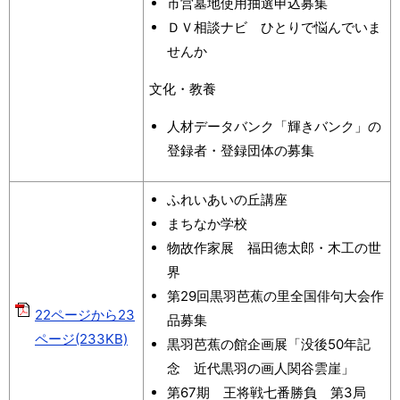
市営墓地使用抽選申込募集
ＤＶ相談ナビ ひとりで悩んでいま
せんか
文化・教養
人材データバンク「輝きバンク」の
登録者・登録団体の募集
ふれいあいの丘講座
まちなか学校
物故作家展 福田徳太郎・木工の世
界
第29回黒羽芭蕉の里全国俳句大会作
22ページから23
品募集
ページ(233KB)
黒羽芭蕉の館企画展「没後50年記
念 近代黒羽の画人関谷雲崖」
第67期 王将戦七番勝負 第3局