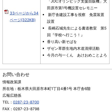
「JOCオリンピック支援自販機」大
田原市第1号機設置セレモニー
33ページから34
新庁舎建設工事を視察 免震装置
ページ(322KB)
設置
長嶋石城先生による書道教室 第5
回『学校へ行こう！』
香り高い新そばを
ザゼン草群生地内木道清掃活動
今月の与一くん あけおめことよろ
お問い合わせ
情報政策課
所在地：
栃木県大田原市本町1丁目4番1号 本庁舎6階
広報広聴係
TEL：
0287-23-8700
FAX：
0287-23-8798