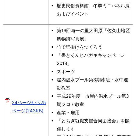
歴史民俗資料館 冬季ミニパネル展
およびイベント
第16回与一の里大田原「佐久山地区
風物詩写真展」
竹で壁掛けをつくろう
「書きそんじハガキキャンペーン
2018」
スポーツ
屋内温水プール第3期泳法・水中運
動教室
平成29年度 市屋内温水プール第3
24ページから25
期フロア教室
ページ(243KB)
産業・雇用
「とちぎ就職支援合同面接会」を開
催します