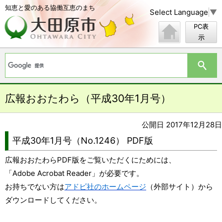
知恵と愛のある協働互恵のまち
Select Language
▼
PC表
示
広報おおたわら（平成30年1月号）
公開日 2017年12月28日
平成30年1月号（No.1246） PDF版
広報おおたわらPDF版をご覧いただくにためには、
「Adobe Acrobat Reader」が必要です。
お持ちでない方は
アドビ社のホームページ
（外部サイト）から
ダウンロードしてください。