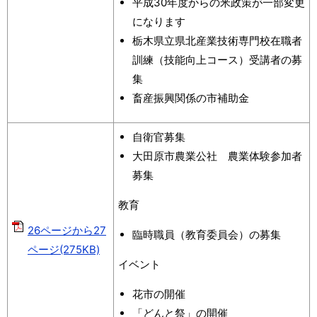
平成30年度からの米政策が一部変更
になります
栃木県立県北産業技術専門校在職者
訓練（技能向上コース）受講者の募
集
畜産振興関係の市補助金
自衛官募集
大田原市農業公社 農業体験参加者
募集
教育
26ページから27
臨時職員（教育委員会）の募集
ページ(275KB)
イベント
花市の開催
「どんと祭」の開催