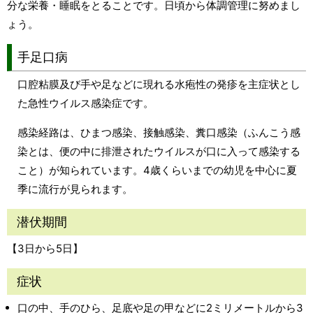
分な栄養・睡眠をとることです。日頃から体調管理に努めまし
ょう。
手足口病
口腔粘膜及び手や足などに現れる水疱性の発疹を主症状とし
た急性ウイルス感染症です。
感染経路は、ひまつ感染、接触感染、糞口感染（ふんこう感
染とは、便の中に排泄されたウイルスが口に入って感染する
こと）が知られています。4歳くらいまでの幼児を中心に夏
季に流行が見られます。
潜伏期間
【3日から5日】
症状
口の中、手のひら、足底や足の甲などに2ミリメートルから3