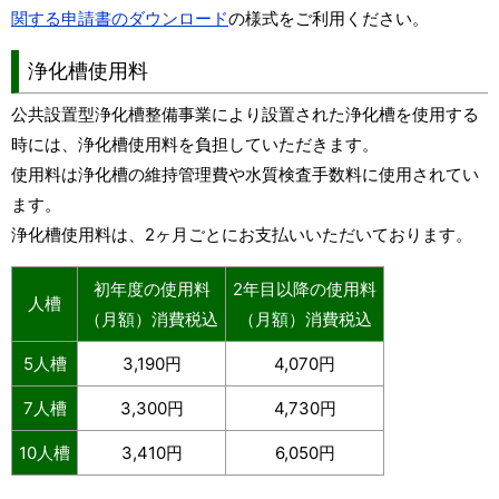
関する申請書のダウンロード
の様式をご利用ください。
浄化槽使用料
公共設置型浄化槽整備事業により設置された浄化槽を使用する
時には、浄化槽使用料を負担していただきます。
使用料は浄化槽の維持管理費や水質検査手数料に使用されてい
ます。
浄化槽使用料は、2ヶ月ごとにお支払いいただいております。
初年度の使用料
2年目以降の使用料
人槽
（月額）消費税込
（月額）消費税込
5人槽
3,190円
4,070円
7人槽
3,300円
4,730円
10人槽
3,410円
6,050円