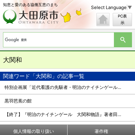
知恵と愛のある協働互恵のまち
Select Language
▼
PC表
示
大関和
関連ワード「大関和」の記事一覧
特別企画展「近代看護の先駆者・明治のナイチンゲール大関和」の開催
黒羽芭蕉の館
【終了】『明治のナイチンゲール 大関和物語』著者田中ひかるさん講演会
個人情報の取り扱い
著作権