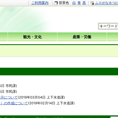
ご利用案内
背景色
白
青
黒
ふりがなをつ
観光・文化
産業・労働
5日
市民課
)
5日
市民課
)
展示について
(
2019年03月04日
上下水道課
)
ー）の作成について
(
2019年02月14日
上下水道課
)