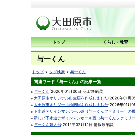
トップ
くらし・教育
与一くん
トップ
タグ検索
与一くん
関連ワード「与一くん」の記事一覧
与一くん
(
2026年01月30日
商工観光課
)
大田原市オリジナル出生届を作成しました
(
2026年01月0
大田原市オリジナル婚姻届を作成しました
(
2026年01月0
下水道デザインマンホール蓋（与一くんファミリー）の
新しい下水道デザインマンホール蓋（与一くんファミリ
与一くん雛人形
(
2012年02月14日
情報政策課
)