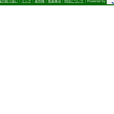
報の取り扱い
｜
リンク
｜
著作権
｜
免責事項
｜
RSSについて
｜Powered by