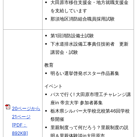
大田原市移住支援金・地方就職支援金
を支給しています
那須地区消防組合職員採用試験
第1回消防設備士試験
下水道排水設備工事責任技術者 更新
講習会・試験
教育
明るい選挙啓発ポスター作品募集
イベント
バスで行く! 大田原市理工チャレンジ講
座in 帝京大学 参加者募集
20ページから
栃木県シルバー大学校北校第46回学校
21ページ
祭開催
[PDF：
里親制度って何だろう？里親制度の説
892KB]
明＆里親体験談in大田原市