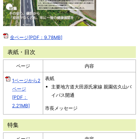
全ページ[PDF：9.78MB]
表紙・目次
ページ
内容
表紙
1ページから2
主要地方道大田原氏家線 親園佐久山バ
ページ
イパス開通
[PDF：
2.21MB]
市長メッセージ
特集
ページ
内容