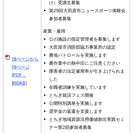
け）受講生募集
第29回大田原市ニュースポーツ体験会
参加者募集
産業・雇用
公の施設の指定管理者を募集します
大田原市消防団協力事業所の認定
農地パトロールを実施します
18ページから
農作業中の熱中症にご注意ください
19ページ
障害者の法定雇用率が引き上げられま
[PDF：
した
860KB]
在職者訓練を実施しています
とちぎ就活フェス開催
公開特別講座を実施します
奨学金の返還を支援します
とちぎ地域資源活用価値創出実践セミ
ナー第2回参加者募集