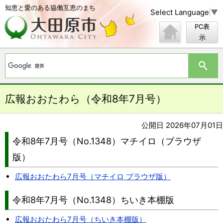
知恵と愛のある協働互恵のまち
Select Language
▼
PC表
示
広報おおたわら（令和8年7月号）
公開日 2026年07月01日
令和8年7月号（No.1348）マチイロ（ブラウザ
版）
広報おおたわら7月号（マチイロ ブラウザ版）
令和8年7月号（No.1348）ちいき本棚版
広報おおたわら7月号（ちいき本棚版）