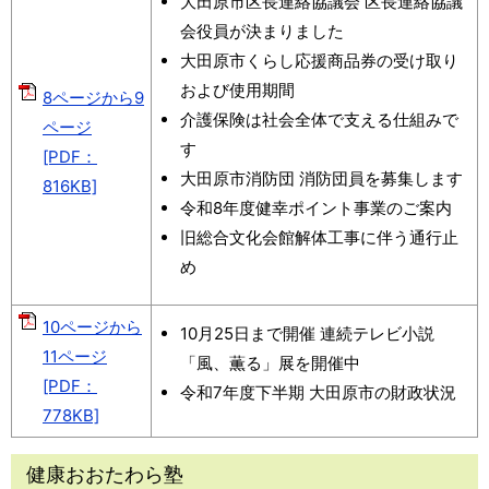
大田原市区長連絡協議会 区長連絡協議
会役員が決まりました
大田原市くらし応援商品券の受け取り
および使用期間
8ページから9
介護保険は社会全体で支える仕組みで
ページ
す
[PDF：
大田原市消防団 消防団員を募集します
816KB]
令和8年度健幸ポイント事業のご案内
旧総合文化会館解体工事に伴う通行止
め
10ページから
10月25日まで開催 連続テレビ小説
11ページ
「風、薫る」展を開催中
[PDF：
令和7年度下半期 大田原市の財政状況
778KB]
健康おおたわら塾