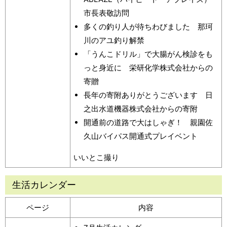
市長表敬訪問
多くの釣り人が待ちわびました 那珂
川のアユ釣り解禁
「うんこドリル」で大腸がん検診をも
っと身近に 栄研化学株式会社からの
寄贈
長年の寄附ありがとうございます 日
之出水道機器株式会社からの寄附
開通前の道路で大はしゃぎ！ 親園佐
久山バイパス開通式プレイベント
いいとこ撮り
生活カレンダー
ページ
内容