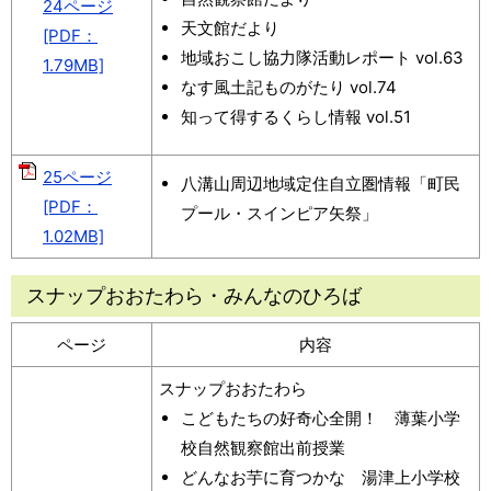
24ページ
天文館だより
[PDF：
地域おこし協力隊活動レポート vol.63
1.79MB]
なす風土記ものがたり vol.74
知って得するくらし情報 vol.51
25ページ
八溝山周辺地域定住自立圏情報「町民
[PDF：
プール・スインピア矢祭」
1.02MB]
スナップおおたわら・みんなのひろば
ページ
内容
スナップおおたわら
こどもたちの好奇心全開！ 薄葉小学
校自然観察館出前授業
どんなお芋に育つかな 湯津上小学校