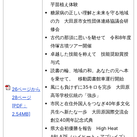
芋苗植え体験
糖尿病の正しい理解と未来を守る地域
の力 大田原市女性団体連絡協議会研
修会
古代の那須に思いを馳せて 令和8年度
侍塚古墳ツアー開催
卓越した技能を称えて 技能奨励賞授
与式
読書の輪、地域の和。あなたの元へ本
を乗せて。 移動図書館車運行開始
風にも負けずに35キロを完歩 大田原
26ページから
高等学校伝統の「強歩」
28ページ
市民と在住外国人をつなぎ40年多文化
[PDF：
共生へ新たな一歩 大田原国際交流会
2.54MB]
創立40周年記念式典
県大会初優勝を報告 High Heat
ABLAZE（ハイヒート・アブレイズ）