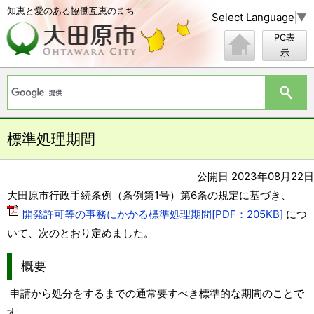
知恵と愛のある協働互恵のまち
Select Language
▼
PC表
示
標準処理期間
公開日 2023年08月22日
大田原市行政手続条例（条例第1号）第6条の規定に基づき、
開発許可等の事務にかかる標準処理期間[PDF：205KB]
につ
いて、次のとおり定めました。
概要
申請から処分をするまでの通常要すべき標準的な期間のことで
す。