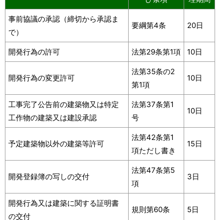
事前協議の承認（締切から承認ま
要綱第4条
20日
で）
開発行為の許可
法第29条第1項
10日
法第35条の2
開発行為の変更許可
10日
第1項
工事完了公告前の建築物又は特定
法第37条第1
10日
工作物の建築又は建設承認
号
法第42条第1
予定建築物以外の建築等許可
15日
項ただし書き
法第47条第5
開発登録簿の写しの交付
3日
項
開発行為又は建築に関する証明書
規則第60条
5日
の交付