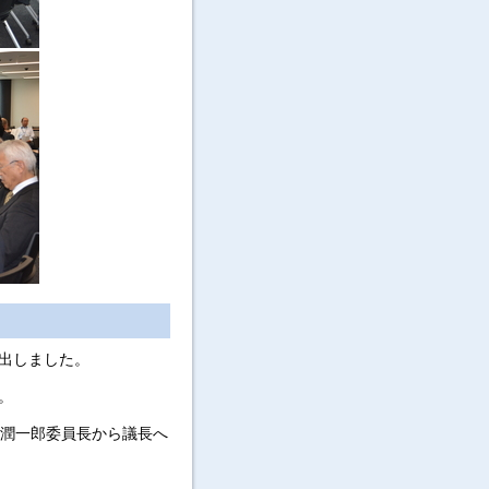
出しました。
。
井潤一郎委員長から議長へ