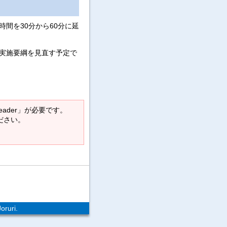
間を30分から60分に延
実施要綱を見直す予定で
Reader」が必要です。
ください。
oruri.