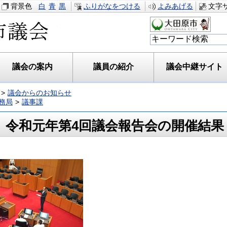
背景色
白
青
黒
ふりがなをつける
よみあげる
文字
大田原市議会
議会の案内
議員の紹介
議会中継サイト
議会からのお知らせ
務局
議事課
令和元年第4回議会報告会の開催結果