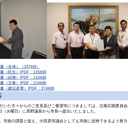
書（全体）（337KB）
（民生）[PDF：125KB]
（総務）[PDF：216KB]
（文教）[PDF：224KB]
（建設産業）[PDF：274KB]
応
だいた方々からのご意見及びご要望等につきましては、広報広聴委員会
0日（火曜日）に髙野議長から市長へ提出いたしました。
、市政の課題と捉え、大田原市議会としても市政に反映できるよう努力