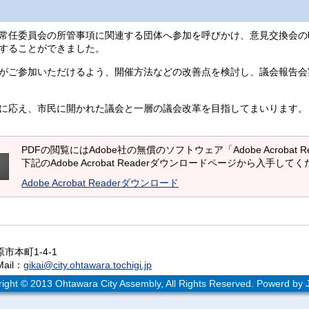
常任委員会の所管事項に関連する団体へ参加を呼びかけ、意見交換会の時
することができました。
がご参加いただけるよう、開催方法などの改善点を検討し、議会報告会
に応え、市民に開かれた議会と一層の議会改革を目指してまいります。
PDFの閲覧にはAdobe社の無償のソフトウェア「Adobe Acrobat 
下記のAdobe Acrobat Readerダウンロードページから入手して
Adobe Acrobat Readerダウンロード
市本町1-4-1
ail：
gikai@city.ohtawara.tochigi.jp
ight © 2013 Ohtawara City Assembly, All Rights Reserved. Powerd by J