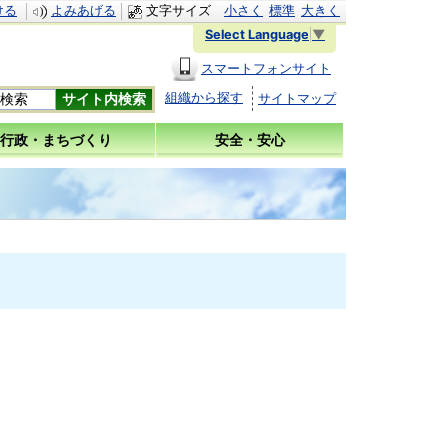
ける
よみあげる
文字サイズ
小さく
標準
大きく
Select Language
▼
スマートフォンサイト
組織から探す
サイトマップ
行政・まちづくり
安全・安心