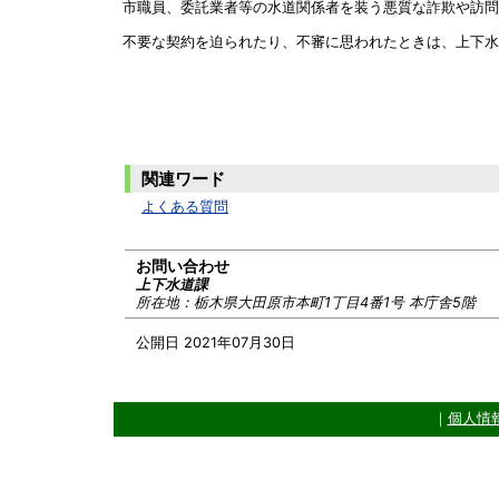
市職員、委託業者等の水道関係者を装う悪質な詐欺や訪問
不要な契約を迫られたり、不審に思われたときは、上下水
関連ワード
よくある質問
お問い合わせ
上下水道課
所在地：
栃木県大田原市本町1丁目4番1号 本庁舎5階
公開日 2021年07月30日
｜
個人情