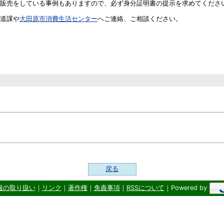
販売をしている事例もありますので、必ず身分証明書の提示を求めてくださ
道課や
大田原市消費生活センター
へご連絡、ご相談ください。
戻る
報の取り扱い
｜
リンク
｜
著作権
｜
免責事項
｜
RSSについて
｜Powered by