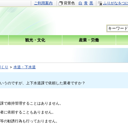
ご利用案内
背景色
白
青
黒
ふりがなをつ
観光・文化
産業・労働
づくり
水道・下水道
いうのですが、上下水道課で依頼した業者ですか？
課で維持管理することはありません。
者に依頼することもありません。
等の勧誘行為も行っておりません。