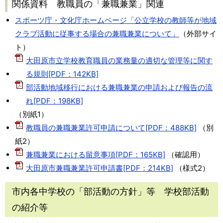
関係資料 教職員の「兼職兼業」関連
スポーツ庁・文化庁ホームページ「公立学校の教師等が地域
クラブ活動に従事する場合の兼職兼業について」
（外部サイ
ト）
大田原市立学校教育職員の業務量の適切な管理等に関す
る規則[PDF：142KB]
部活動地域移行における兼職兼業の申請および報告の流
れ[PDF：198KB]
（別紙1）
教職員の兼職兼業許可申請について[PDF：488KB]
（別
紙2）
兼職兼業における留意事項[PDF：165KB]
（確認用）
大田原市兼職兼業許可申請書[PDF：214KB]
（様式2）
市内各中学校の「部活動の方針」等 学校部活動
の紹介等