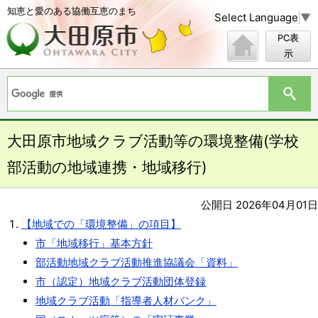
知恵と愛のある協働互恵のまち
Select Language
▼
PC表
示
大田原市地域クラブ活動等の環境整備(学校
部活動の地域連携・地域移行)
公開日 2026年04月01日
【地域での「環境整備」の項目】
市「地域移行」基本方針
部活動地域クラブ活動推進協議会「資料」
市（認定）地域クラブ活動団体登録
地域クラブ活動「指導者人材バンク」