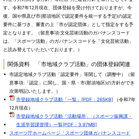
す。令和7年12月現在、団体登録を受け付けておりますが、今
後、国や県及び市(那須地区で認定要件を統一する予定)の認定
要件に基づき、審査の上「市が認定団体」として指定をする予
定となります。（留意事項:文化芸術活動のガバナンスコード
は、「スポーツ活動」のガバナンスコードを「文化芸術活動」
と読み替えていただいております。）
関係資料 「市地域クラブ活動」の団体登録関連
市認定地域クラブ活動「認定要件」等関して（調整中）（留
意事項:「認定」に関し、国・県・市(那須地区)の方針ができ
次第明記いたします。）
市登録地域クラブ活動「一覧」[PDF：265KB]
（令和7年
12月現在）
市登録地域クラブ活動「活動場所」（スポーツ振興課・
生涯学習課管理）一覧[PDF：3.97MB]
スポーツ庁ホームページ「スポーツ団体ガバナンスコード