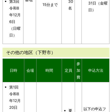
第3回
30
31日（金曜
15分まで
令和8
名
日）
年12月
6日
（日曜
日）
その他の地区（下野市）
参
日時
会場
時間
定員
加
申込方法
費
第1回
令和8
年12月
20日
以下の申込フ
要