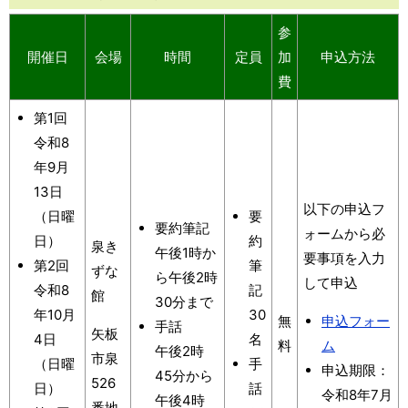
参
開催日
会場
時間
定員
加
申込方法
費
第1回
令和8
年9月
13日
以下の申込フ
（日曜
要
要約筆記
ォームから必
日）
約
泉き
午後1時か
要事項を入力
第2回
筆
ずな
ら午後2時
して申込
令和8
記
館
30分まで
年10月
30
無
申込フォー
手話
矢板
4日
名
料
ム
午後2時
市泉
（日曜
手
申込期限：
45分から
526
日）
話
令和8年7月
午後4時
番地