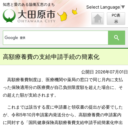
知恵と愛のある協働互恵のまち
Select Language
▼
PC表
示
高額療養費の支給申請手続の簡素化
公開日 2026年07月01日
高額療養費制度は、医療機関や薬局の窓口で同じ月内に支払
った保険適用分の医療費が自己負担限度額を超えた場合に、そ
の超えた額が支給されます。
これまでは該当する度に申請書と領収書の提出が必要でした
が、令和5年10月申請案内発送分から、高額療養費の申請案内
に同封する「国民健康保険高額療養費支給申請手続簡素化申出