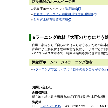
防災機関のホームページ等
気象庁ホームページ：
防災情報
とちぎリアルタイム雨量河川水位観測情報
とちぎ土砂災害警戒情報
eラーニング教材「大雨のときにどう
台風・豪雨から「自らの命は自らが守る」ための基本
音声による解説付き動画教材を視聴し、項目ごとに簡
パソコンやスマホ等で、時間や場所を気にせず自由に
気象庁ホームページ eラーニング教材
eラーニングで楽しく学ぶ「自らの命を自らが守る」
お問い合わせ
危機管理課
所在地：
栃木県大田原市本町1丁目4番1号 本庁舎3階
防災係
TEL：
0287-23-1115
FAX：
0287-23-8895
E-Mail