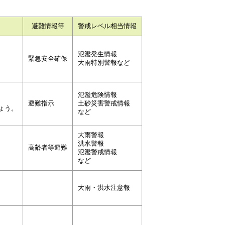
避難情報等
警戒レベル相当情報
氾濫発生情報
緊急安全確保
大雨特別警報など
氾濫危険情報
避難指示
土砂災害警戒情報
ょう。
など
大雨警報
洪水警報
高齢者等避難
氾濫警戒情報
など
大雨・洪水注意報