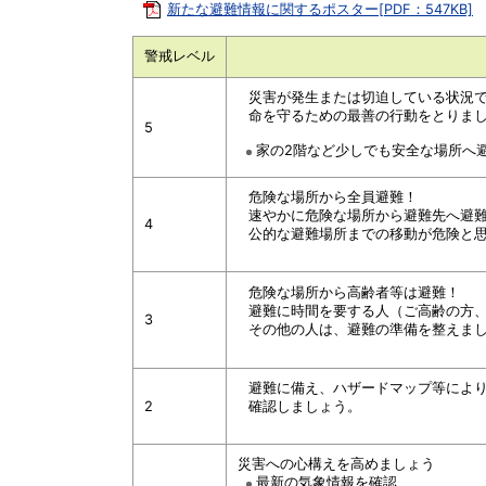
新たな避難情報に関するポスター[PDF：547KB]
警戒レベル
災害が発生または切迫している状況
命を守るための最善の行動をとりま
5
家の2階など少しでも安全な場所へ
危険な場所から全員避難！
速やかに危険な場所から避難先へ避
4
公的な避難場所までの移動が危険と
危険な場所から高齢者等は避難！
避難に時間を要する人（ご高齢の方
3
その他の人は、避難の準備を整えま
避難に備え、ハザードマップ等により
2
確認しましょう。
災害への心構えを高めましょう
最新の気象情報を確認