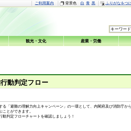
ご利用案内
背景色
白
青
黒
ふりがなをつ
観光・文化
産業・労働
難行動判定フロー
する「避難の理解力向上キャンペーン」の一環として、内閣府及び消防庁か
ぶことができます。
行動判定フローチャートを確認しましょう！