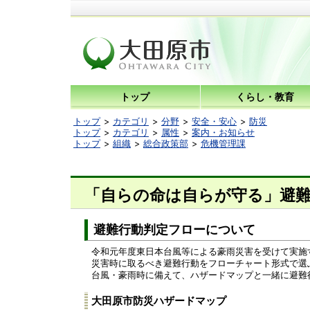
トップ
くらし・教育
トップ
カテゴリ
分野
安全・安心
防災
トップ
カテゴリ
属性
案内・お知らせ
トップ
組織
総合政策部
危機管理課
「自らの命は自らが守る」避
避難行動判定フローについて
令和元年度東日本台風等による豪雨災害を受けて実施
災害時に取るべき避難行動をフローチャート形式で選
台風・豪雨時に備えて、ハザードマップと一緒に避難
大田原市防災ハザードマップ