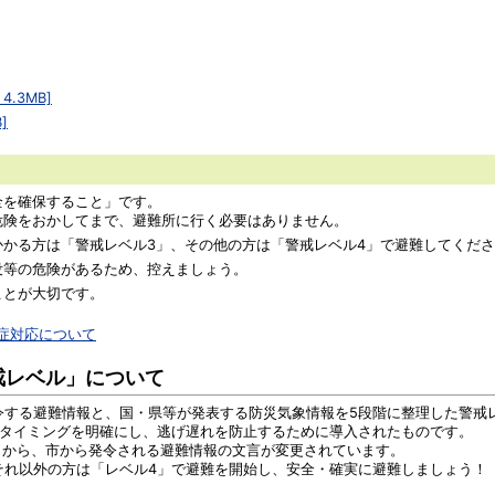
.3MB]
]
全を確保すること」です。
危険をおかしてまで、避難所に行く必要はありません。
かる方は「警戒レベル3」、その他の方は「警戒レベル4」で避難してくだ
没等の危険があるため、控えましょう。
ことが大切です。
症対応について
戒レベル」について
令する避難情報と、国・県等が発表する防災気象情報を5段階に整理した警戒
のタイミングを明確にし、逃げ遅れを防止するために導入されたものです。
日から、市から発令される避難情報の文言が変更されています。
それ以外の方は「レベル4」で避難を開始し、安全・確実に避難しましょう！