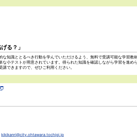
逃げる？」
的な知識ととるべき行動を学んでいただけるよう、無料で受講可能な学習教
単な小テストが用意されています。得られた知識を確認しながら学習を進め
受講できますので、ぜひご利用ください。
：
kikikanri@city.ohtawara.tochigi.jp