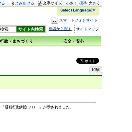
ける
よみあげる
文字サイズ
小さく
標準
大きく
Select Language
▼
スマートフォンサイト
組織から探す
サイトマップ
行政・まちづくり
安全・安心
ら「避難行動判定フロー」が示されました。