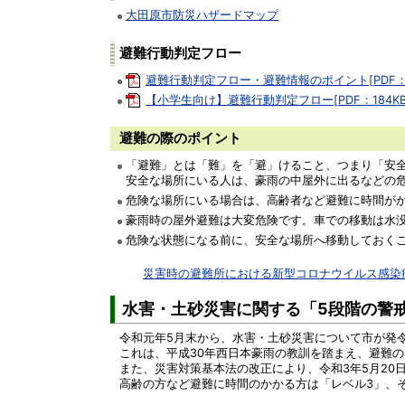
大田原市防災ハザードマップ
避難行動判定フロー
避難行動判定フロー・避難情報のポイント[PDF：4
【小学生向け】避難行動判定フロー[PDF：184KB
避難の際のポイント
「避難」とは「難」を「避」けること、つまり「安
安全な場所にいる人は、豪雨の中屋外に出るなどの
危険な場所にいる場合は、高齢者など避難に時間がか
豪雨時の屋外避難は大変危険です。車での移動は水
危険な状態になる前に、安全な場所へ移動しておく
災害時の避難所における新型コロナウイルス感染
水害・土砂災害に関する「5段階の警
令和元年5月末から、水害・土砂災害について市が発
これは、平成30年西日本豪雨の教訓を踏まえ、避難
また、災害対策基本法の改正により、令和3年5月20
高齢の方など避難に時間のかかる方は「レベル3」、