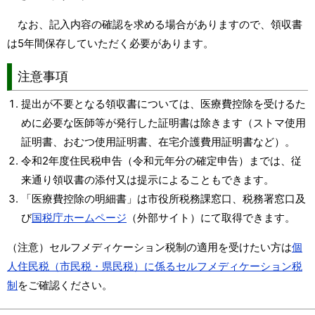
なお、記入内容の確認を求める場合がありますので、領収書
は5年間保存していただく必要があります。
注意事項
提出が不要となる領収書については、医療費控除を受けるた
めに必要な医師等が発行した証明書は除きます（ストマ使用
証明書、おむつ使用証明書、在宅介護費用証明書など）。
令和2年度住民税申告（令和元年分の確定申告）までは、従
来通り領収書の添付又は提示によることもできます。
「医療費控除の明細書」は市役所税務課窓口、税務署窓口及
び
国税庁ホームページ
（外部サイト）にて取得できます。
（注意）セルフメディケーション税制の適用を受けたい方は
個
人住民税（市民税・県民税）に係るセルフメディケーション税
制
をご確認ください。