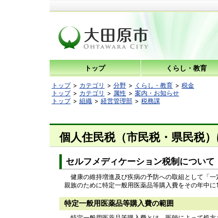
トップ
くらし・教育
トップ
カテゴリ
分野
くらし・教育
税金
トップ
カテゴリ
属性
案内・お知らせ
トップ
組織
経営管理部
税務課
個人住民税（市民税・県民税
セルフメディケーション税制につい
健康の維持増進及び疾病の予防への取組として「一定の
親族のために特定一般用医薬品等購入費をその年中に
特定一般用医薬品等購入費の範囲
特定一般用医薬品等購入費とは、医師によって処方さ