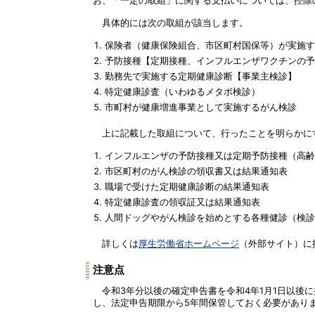
お、「一定の取組」に関する支払いについては、控除
具体的には次の取組が該当します。
保険者（健康保険組合、市区町村国保等）が実施す
予防接種【定期接種、インフルエンザワクチンの予
勤務先で実施する定期健康診断【事業主検診】
特定健康診査（いわゆるメタボ検診）
市町村が健康増進事業として実施するがん検診
上に記載した取組について、行ったことを明らかに
インフルエンザの予防接種又は定期予防接種（高齢
市区町村のがん検診の領収書又は結果通知表
職場で受けた定期健康診断の結果通知表
特定健康診査の領収証又は結果通知表
人間ドッグやがん検診を始めとする各種健診（検診
詳しくは
厚生労働省ホームページ
（外部サイト）に
注意点
令和3年分以後の確定申告書を令和4年1月1日以後
し、法定申告期限から5年間保管しておく必要があり