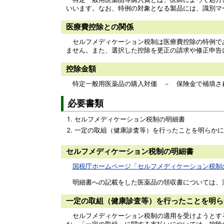
いいます。なお、特例の対象となる製品には、識別マ
医療費控除との関係
セルフメディケーション税制は医療費控除の特例であ
ません。また、選択した控除を更正の請求や修正申告
控除金額
特定一般用医薬品の購入対価 － 保険金で補填される金
必要書類
セルフメディケーション税制の明細書
一定の取組（健康診査等）を行ったことを明らかに
セルフメディケーション税制の明細書
国税庁ホームページ「セルフメディケーション税制
明細書への記載をした医薬品の領収書については、法
一定の取組（健康診査等）を行ったことを明ら
セルフメディケーション税制の適用を受けようとする