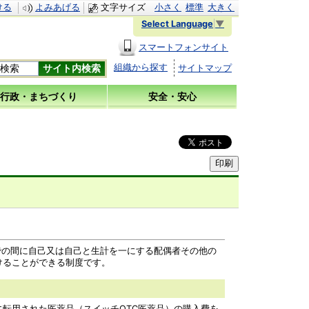
ける
よみあげる
文字サイズ
小さく
標準
大きく
Select Language
▼
スマートフォンサイト
組織から探す
サイトマップ
行政・まちづくり
安全・安心
までの間に自己又は自己と生計を一にする配偶者その他の
けることができる制度です。
転用された医薬品（スイッチOTC医薬品）の購入費を