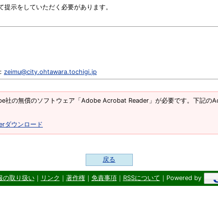
て提示をしていただく必要があります。
l：
zeimu@city.ohtawara.tochigi.jp
e社の無償のソフトウェア「Adobe Acrobat Reader」が必要です。下記のAd
eaderダウンロード
戻る
報の取り扱い
｜
リンク
｜
著作権
｜
免責事項
｜
RSSについて
｜Powered by