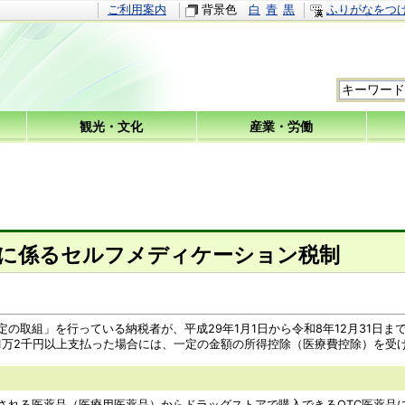
ご利用案内
背景色
白
青
黒
ふりがなをつ
観光・文化
産業・労働
）に係るセルフメディケーション税制
て
取組」を行っている納税者が、平成29年1月1日から令和8年12月31日
1万2千円以上支払った場合には、一定の金額の所得控除（医療費控除）を受
れる医薬品（医療用医薬品）からドラッグストアで購入できるOTC医薬品に