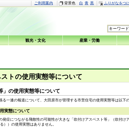
ご利用案内
背景色
白
青
黒
ふりがなをつ
観光・文化
産業・労働
ベストの使用実態等について
等」の使用実態等について
係る一連の報道について、大田原市が管理する市営住宅の使用実態等は以下
用実態について
発症につながる飛散性の可能性が大きな「吹付けアスベスト等」（吹付けア
限る））の使用実態はありません。