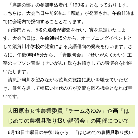
「席題の部」の参加申込者は「199名」となっております。
こちらは、大会当日午前9時に「席題」が発表され、午前11時ま
でに会場内で投句することとなります。
両部門とも、5名の選者が審査を行い、賞を決定いたしま
す。大会当日は、午前9時45分から、オープニングイベントと
して須賀川小学校の児童による英語俳句の発表を行います。さ
らに、午後0時45分から、「青眼句会」（せいがんくかい）主
宰のマブソン青眼（せいがん）氏をお招きしての講演会を開催
いたします。
清流那珂川を望みながら芭蕉の旅路に思いを馳せていただ
き、俳句を通して幅広い世代の方が交流を図る機会となれば幸
いです。
大田原市女性農業委員「チームあゆみ」企画「は
じめての農機具取り扱い講習会」の開催について
6月13日土曜日の午後1時から、「はじめての農機具取り扱い