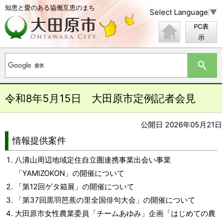
知恵と愛のある協働互恵のまち
Select Language
▼
PC表
示
令和8年5月15日 大田原市定例記者会見
公開日 2026年05月21日
情報提供案件
八溝山周辺地域定住自立圏連携事業出会い事業
「YAMIZOKON」の開催について
「第12回ゲタ箱展」の開催について
「第37回黒羽芭蕉の里全国俳句大会」の開催について
大田原市女性農業委員「チームあゆみ」企画「はじめての農