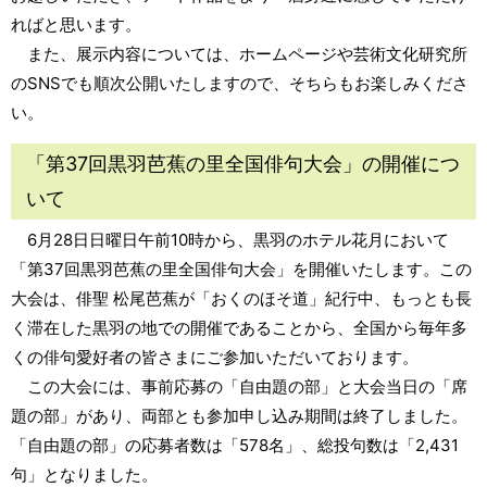
ればと思います。
また、展示内容については、ホームページや芸術文化研究所
のSNSでも順次公開いたしますので、そちらもお楽しみくださ
い。
「第37回黒羽芭蕉の里全国俳句大会」の開催につ
いて
6月28日日曜日午前10時から、黒羽のホテル花月において
「第37回黒羽芭蕉の里全国俳句大会」を開催いたします。この
大会は、俳聖 松尾芭蕉が「おくのほそ道」紀行中、もっとも長
く滞在した黒羽の地での開催であることから、全国から毎年多
くの俳句愛好者の皆さまにご参加いただいております。
この大会には、事前応募の「自由題の部」と大会当日の「席
題の部」があり、両部とも参加申し込み期間は終了しました。
「自由題の部」の応募者数は「578名」、総投句数は「2,431
句」となりました。