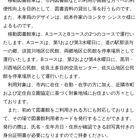
移動図書館車は、市内図書館などの利用が困難な方々への利
便性向上を目的として、図書資料の貸出し等を行うものです。
また、本車両のデザインは、絵本作家のヨシタケ シンスケ様に
よるものです。
移動図書館車は、AコースとBコースの2つのコースで運行い
たします。Aコースは、第1および第3水曜日に、道の駅那須与
一の郷、須賀川地区公民館、両郷地区公民館を停車場所として
運行いたします。Bコースは、第2および第4水曜日に、黒羽・
川西地区公民館、佐良土多目的交流センター、佐久山地区公民
館を停車場所として運行いたします。
利用対象は、市内に在住・在勤・在学の方に加え、近隣市町
および定住自立圏協定に基づく対象地域にお住まいの方々とし
ております。
また、初めて図書館をご利用される方にも対応しておりまし
て、その場で図書館利用者カードを発行することができます。
発行の際は、氏名・生年月日・住所が確認できる顔写真付きの
身分証明書が必要になりますのでご持参ください。