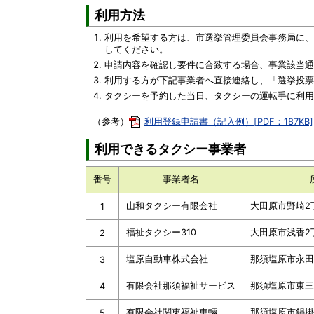
利用方法
利用を希望する方は、市選挙管理委員会事務局に、
してください。
申請内容を確認し要件に合致する場合、事業該当通
利用する方が下記事業者へ直接連絡し、「選挙投票
タクシーを予約した当日、タクシーの運転手に利用
（参考）
利用登録申請書（記入例）[PDF：187KB]
利用できるタクシー事業者
番号
事業者名
山和タクシー有限会社
大田原市野崎2
1
福祉タクシー310
大田原市浅香2丁
2
塩原自動車株式会社
那須塩原市永田
3
有限会社那須福祉サービス
那須塩原市東三島
4
有限会社関東福祉車輛
那須塩原市鍋掛1
5