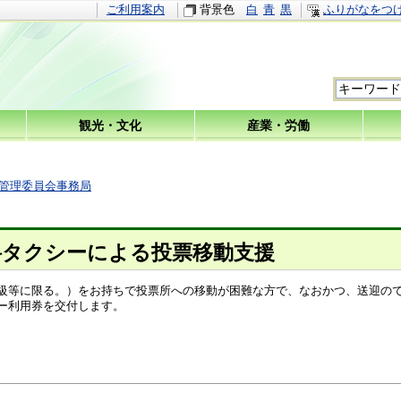
ご利用案内
背景色
白
青
黒
ふりがなをつ
観光・文化
産業・労働
管理委員会事務局
料タクシーによる投票移動支援
級等に限る。）をお持ちで投票所への移動が困難な方で、なおかつ、送迎の
ー利用券を交付します。