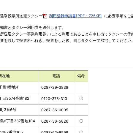
選挙投票所送迎タクシー
利用登録申請書[PDF：725KB]
に必要事項をご
知書とタクシー利用券を送付します。
所送迎タクシー事業利用券」による利用であることを申し出てタクシーの予
券を渡して投票所へ行き、投票をした後、同じタクシーで帰宅してください
所在地
電話
備考
丁目1番地4
0287-29-3838
目3574番地182
〇
0120-375-310
町3番6号
0287-36-0005
6丁目337番地104
〇
0287-36-5826
087番地165
〇
0287-62-9599