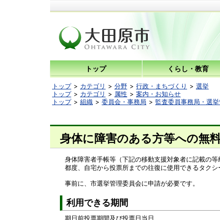
トップ
くらし・教育
トップ
カテゴリ
分野
行政・まちづくり
選挙
トップ
カテゴリ
属性
案内・お知らせ
トップ
組織
委員会・事務局
監査委員事務局・選挙
身体に障害のある方等への無
身体障害者手帳等（下記の移動支援対象者に記載の等
都度、自宅から投票所までの往復に使用できるタクシ
事前に、市選挙管理委員会に申請が必要です。
利用できる期間
期日前投票期間及び投票日当日