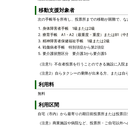
移動支援対象者
次の手帳等を所有し、投票所までの移動が困難で、な
身体障害者手帳 1級または2級
療育手帳 A1・A2（最重度・重度）またはB1（中
精神障害者保健福祉手帳 1級または2級
戦傷病者手帳 特別項症から第2項症
要介護状態区分 要介護3から要介護5
（注意1）不在者投票を行うことのできる施設に入院
（注意2）自らタクシーの乗降が出来る方、または自
利用料
無料
利用区間
自宅（市内）から最寄りの期日前投票所または投票日
（注意）商業施設や病院など、投票所・ご自宅以外へ