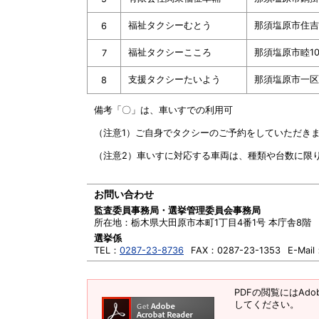
福祉タクシーむとう
那須塩原市住吉
6
福祉タクシーこころ
那須塩原市睦10
7
支援タクシーたいよう
那須塩原市一区町
8
備考「〇」は、車いすでの利用可
（注意1）ご自身でタクシーのご予約をしていただき
（注意2）車いすに対応する車両は、種類や台数に限
お問い合わせ
監査委員事務局・選挙管理委員会事務局
所在地：
栃木県大田原市本町1丁目4番1号 本庁舎8階
選挙係
TEL：
0287-23-8736
FAX：
0287-23-1353
E-Mail
PDFの閲覧にはAdob
してください。