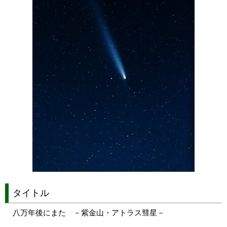
タイトル
八万年後にまた －紫金山・アトラス彗星－