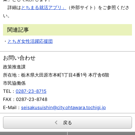
詳細は
とちまる就活アプリ」
（外部サイト）
をご参照くださ
い。
関連記事
・
とちぎ女性活躍応援団
お問い合わせ
政策推進課
所在地：
栃木県大田原市本町1丁目4番1号 本庁舎6階
市民協働係
TEL：
0287-23-8715
FAX：
0287-23-8748
E-Mail：
seisakusuishin@city.ohtawara.tochigi.jp
戻る