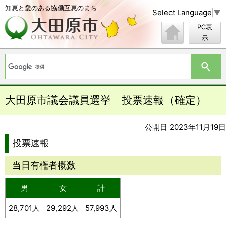
知恵と愛のある協働互恵のまち
Select Language
▼
PC表
示
大田原市議会議員選挙 投票速報（確定）
公開日 2023年11月19日
投票速報
当日有権者概数
男
女
計
28,701人
29,292人
57,993人