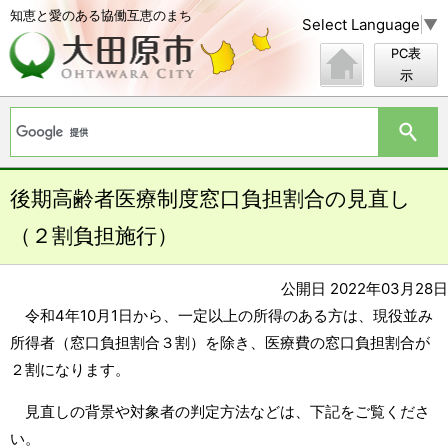
知恵と愛のある協働互恵のまち
Select Language
▼
PC表
示
後期高齢者医療制度窓口負担割合の見直し
（２割負担施行）
公開日 2022年03月28日
令和4年10月1日から、一定以上の所得のある方は、現役並み
所得者（窓口負担割合３割）を除き、医療費の窓口負担割合が
２割になります。
見直しの背景や対象者の判定方法などは、下記をご覧くださ
い。