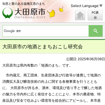
知恵と愛のある協働互恵のまち
Select Language
▼
PC表
示
大田原市の地酒とまちおこし研究会
公開日 2025年06月09日
大田原市は県内有数の「地酒のまち」です。
市内蔵元、商工団体、生産団体及び行政等が連携して地酒の
消費拡大及び醸造技術の向上に関する各種事業を行うととも
に、 大田原市が誇る水、酒米、環境及び造り手とで醸した地酒
の魅力を市内外に広く発信することにより、本市の農産物、特
産品及び安全で住みよい環境等を総合的にアピールし、本市産