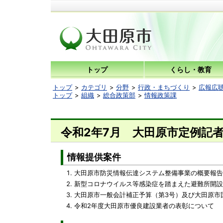
トップ
くらし・教育
トップ
カテゴリ
分野
行政・まちづくり
広報広
トップ
組織
総合政策部
情報政策課
令和2年7月 大田原市定例記
情報提供案件
大田原市防災情報伝達システム整備事業の概要報告
新型コロナウイルス等感染症を踏まえた避難所開設
大田原市一般会計補正予算（第3号）及び大田原市
令和2年度大田原市優良建設業者の表彰について