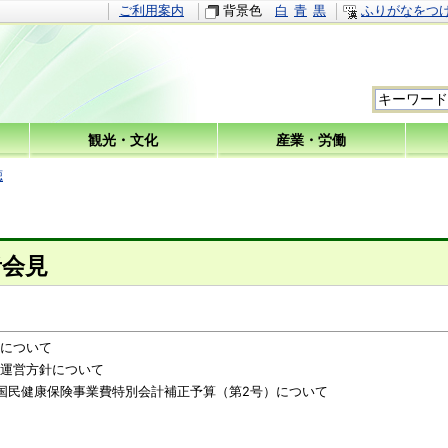
ご利用案内
背景色
白
青
黒
ふりがなをつ
観光・文化
産業・労働
聴
者会見
について
運営方針について
国民健康保険事業費特別会計補正予算（第2号）について