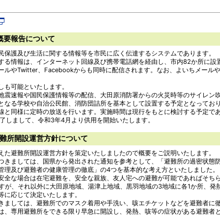
概要報告について
民保護及び生活に関する情報等を市民に広く伝達するシステムであります。
する情報は、インターネット回線及び携帯電話網を経由し、市内82か所に設
やTwitter、Facebookからも同時に配信されます。なお、よいちメー
しも可能といたします。
地震速報や国民保護情報等の配信、大田原消防署からの火災時等のサイレン
となる学校や自治公民館、消防団詰所を基本として設置する予定となってお
線と同様に定時の放送を行います。実施時間は現行をもとに検討する予定で
了しまして、令和3年4月より供用を開始いたします。
難所開設運営方針について
えた避難所開設運営方針を策定いたしましたので概要をご説明いたします。
つきましては、国県から発出された通知を参考として、「避難所の過密状態
管理及び避難者の健康管理の徹底」の4つを基本的な考え方といたしました。
安全な場合は在宅避難を、安全な親族、友人宅への避難が可能であればそち
ますが、それ以外に大田原地域、湯津上地域、黒羽地域の3地域に各1か所、発
等に応じて決定いたします。
きましては、避難所でのマスク着用や手洗い、咳エチケットなどを避難者に
は、専用避難所をできる限り早急に開設し、発熱、咳等の症状がある避難者