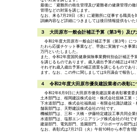
最後に「避難所の衛生管理及び避難者の健康管理の徹
管理などの対策を講じます。
なお、来る7月29日（水）に避難所に従事する職員
訓練内容など詳細につきましては後日情報提供をいた
３ 大田原市一般会計補正予算（第3号）及び
令和2年度大田原市一般会計補正予算（第3号）につ
たわら応援チケット事業など、早急に実施すべき事業に要
万円といたしました。
また、令和2年度国民健康保険事業費特別会計補正予
を講じるものであります。歳入歳出予算の補正は418万
それぞれ歳入歳出予算の補正措置を講じるものであり
ます。なお、この件に関しましては9月議会で報告し
４ 令和2年度大田原市優良建設業者の表彰に
令和2年6月9日に大田原市優良建設業者表彰審査委員
土木部門は、桜岡建設株式会社・株式会社舘林工業・
下水道部門は、株式会社福島組・有限会社諏訪建設・
舗装部門は、天野建設株式会社の1社です。
機械部門は、三和・大橋・伊藤特定建設工事共同企業
水道部門は、塩那エンジニアリング株式会社の1社で
建築部門、電気部門、造園部門、プロポーザル部門は
なお、表彰式は7月21日（火）午前10時から本庁舎1階