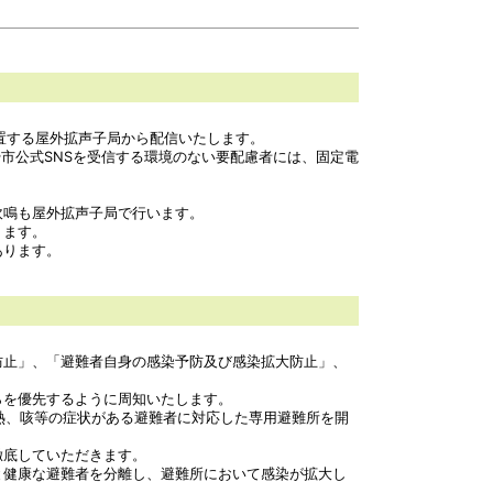
置する屋外拡声子局から配信いたします。
ルや市公式SNSを受信する環境のない要配慮者には、固定電
吹鳴も屋外拡声子局で行います。
ります。
あります。
防止」、「避難者自身の感染予防及び感染拡大防止」、
らを優先するように周知いたします。
熱、咳等の症状がある避難者に対応した専用避難所を開
徹底していただきます。
と健康な避難者を分離し、避難所において感染が拡大し