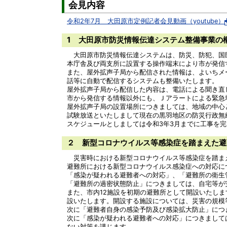
会見内容
令和2年7月 大田原市定例記者会見動画（youtube）
1 大田原市防災情報伝達システム整備事業の
大田原市防災情報伝達システムは、防災、防犯、国
本庁舎及び両支所に設置する操作端末により市が発信
また、屋外拡声子局から配信された情報は、よいちメール
話等に自動で配信するシステムも整備いたします。
屋外拡声子局から配信した内容は、電話による聞き直
市から発信する情報以外にも、Ｊアラートによる緊急
屋外拡声子局の設置場所につきましては、地域の中心
試験放送といたしまして現在の黒羽地区の防災行政無
スケジュールとしましては令和3年3月までに工事を完
２ 新型コロナウイルス等感染症を踏まえた避
災害時における新型コロナウイルス等感染症を踏ま
避難所における新型コロナウイルス感染症への対応に
「感染が疑われる避難者への対応」、「避難所の衛生
「避難所の過密状態防止」につきましては、自宅等が
また、市内12施設を初期の避難所として開設いたし
設いたします。開設する施設については、災害の規模
次に「避難者自身の感染予防及び感染拡大防止」につ
次に「感染が疑われる避難者への対応」につきまして
ない対策を講じます。