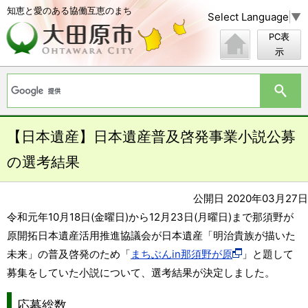
知恵と愛のある協働互恵のまち
Select Language
▼
PC表
示
【日本遺産】日本遺産普及啓発事業小説公募
の選考結果
公開日 2020年03月27日
令和元年10月18日(金曜日)から12月23日(月曜日)まで那須野が
原開拓日本遺産活用推進協議会が日本遺産「明治貴族が描いた
未来」の普及啓発のため「
まちぶんin那須野が原
」と題して
募集をしていた小説について、選考結果が決定しました。
応募総数