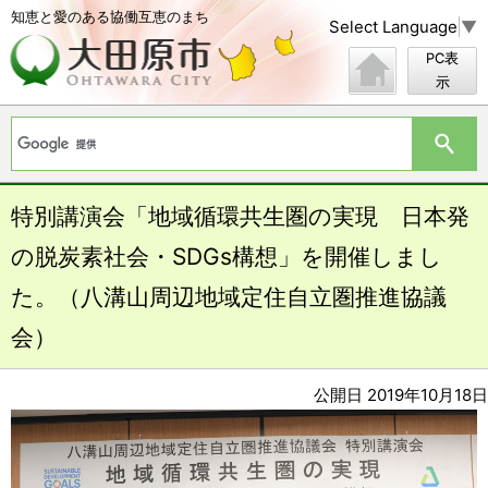
知恵と愛のある協働互恵のまち
Select Language
▼
PC表
示
特別講演会「地域循環共生圏の実現 日本発
の脱炭素社会・SDGs構想」を開催しまし
た。（八溝山周辺地域定住自立圏推進協議
会）
公開日 2019年10月18日