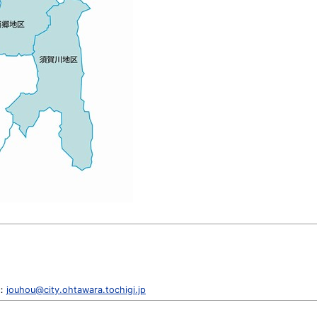
l：
jouhou@city.ohtawara.tochigi.jp