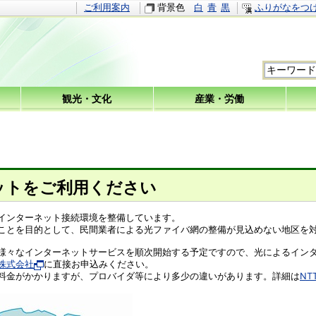
ご利用案内
背景色
白
青
黒
ふりがなをつ
観光・文化
産業・労働
ットをご利用ください
インターネット接続環境を整備しています。
ことを目的として、民間業者による光ファイバ網の整備が見込めない地区を
々なインターネットサービスを順次開始する予定ですので、光によるインタ
株式会社
に直接お申込みください。
料金がかかりますが、プロバイダ等により多少の違いがあります。詳細は
N