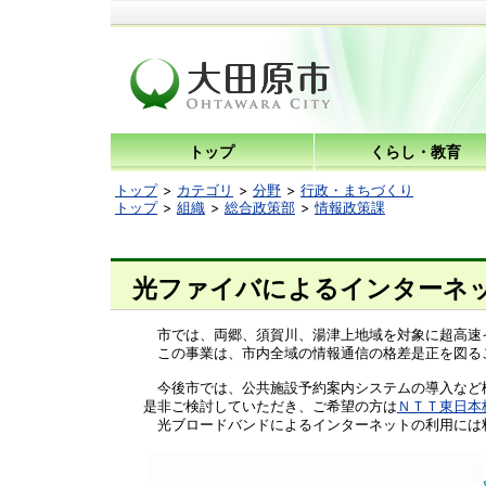
トップ
くらし・教育
トップ
カテゴリ
分野
行政・まちづくり
トップ
組織
総合政策部
情報政策課
光ファイバによるインターネ
市では、両郷、須賀川、湯津上地域を対象に超高速
この事業は、市内全域の情報通信の格差是正を図る
今後市では、公共施設予約案内システムの導入など様
是非ご検討していただき、ご希望の方は
ＮＴＴ東日本
光ブロードバンドによるインターネットの利用には