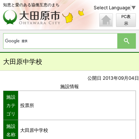
知恵と愛のある協働互恵のまち
Select Language
▼
PC表
示
大田原中学校
公開日 2013年09月04日
施設情報
施設
カテ
投票所
ゴリ
施設
大田原中学校
名称