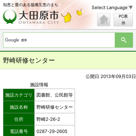
知恵と愛のある協働互恵のまち
Select Language
▼
PC表
示
野崎研修センター
公開日 2013年09月03日
施設情報
施設カテゴリ
図書館、公民館等
施設名称
野崎研修センター
住所
野崎2-26-2
電話番号
0287-29-2605