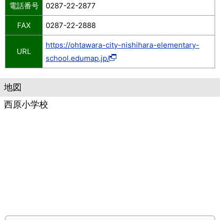
電話番号
0287-22-2877
FAX
0287-22-2888
https://ohtawara-city-nishihara-elementary-
URL
school.edumap.jp/
地図
西原小学校