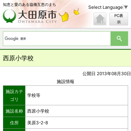
知恵と愛のある協働互恵のまち
Select Language
▼
PC表
示
西原小学校
公開日 2013年08月30日
施設情報
施設カテ
学校等
ゴリ
施設名称
西原小学校
住所
美原3-2-8