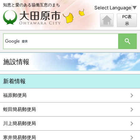
知恵と愛のある協働互恵のまち
Select Language
▼
PC表
示
施設情報
福原郵便局
蛭田簡易郵便局
川上簡易郵便局
寒井簡易郵便局