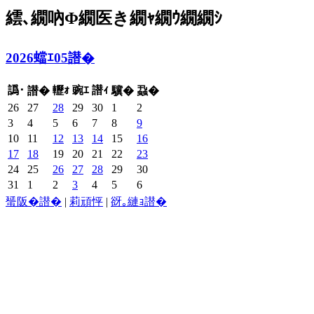
繧､繝吶Φ繝医き繝ｬ繝ｳ繝繝ｼ
2026蟷ｴ05譛�
譌･
轣ｫ
豌ｴ
譛ｨ
譛�
驥�
蝨�
26
27
28
29
30
1
2
3
4
5
6
7
8
9
10
11
12
13
14
15
16
17
18
19
20
21
22
23
24
25
26
27
28
29
30
31
1
2
3
4
5
6
蜑阪�譛�
|
莉頑怦
|
谺｡縺ｮ譛�